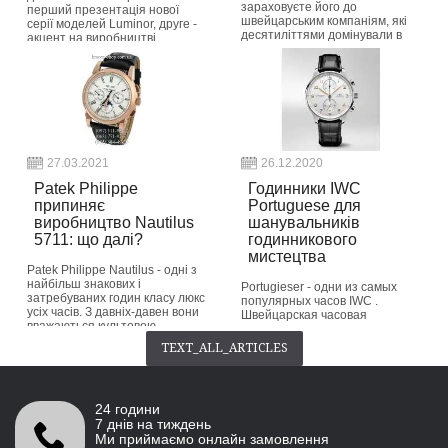
зараховуєте його до
перший презентація нової
швейцарським компаніям, які
серії моделей Luminor, друге -
десятиліттями домінували в
акцент на виробництві
годинній індустрії,...
найбільш екологічно безпечних
годин в світі з п...
button_readmore
button_readmore
27.03.2021
26.12.2020
Patek Philippe
Годинники IWC
припиняє
Portuguese для
виробництво Nautilus
шанувальників
5711: що далі?
годинникового
мистецтва
Patek Philippe Nautilus - одні з
найбільш знакових і
Portugieser - одни из самых
затребуваних годин класу люкс
популярных часов IWC .
усіх часів. З давніх-давен вони
Швейцарская часовая
вважаються культовою
компания выпустила первую
класикою серед колекціонерів.
версию этой классической
TEXT_ALL_ARTICLES
Patek Philippe припиняє випуск
красоты еще в 1939 году.
нин...
Название «Portugieser»
происходит от ее
button_readmore
происхождения...
24 години
button_readmore
7 днів на тиждень
Ми приймаємо онлайн замовлення