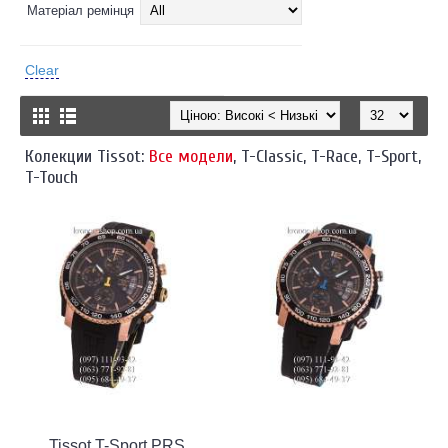
Матеріал ремінця
Clear
Колекции Tissot:
Все модели
,
T-Classic
,
T-Race
,
T-Sport
,
T-Touch
Tissot T-Sport PRS