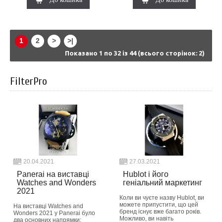
1
2
>
>|
Показано 1 по 32 із 44 (всього сторінок: 2)
FilterPro
20.04.2021
27.03.2021
Panerai на виставці
Hublot і його
Watches and Wonders
геніальний маркетинг
2021
Коли ви чуєте назву Hublot, ви
можете припустити, що цей
На виставці Watches and
бренд існує вже багато років.
Wonders 2021 у Panerai було
Можливо, ви навіть
два основних напрямки: