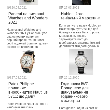
20.04.2021
27.03.2021
Panerai на виставці
Hublot і його
Watches and Wonders
геніальний маркетинг
2021
Коли ви чуєте назву Hublot, ви
можете припустити, що цей
На виставці Watches and
бренд існує вже багато років.
Wonders 2021 у Panerai було
Можливо, ви навіть
два основних напрямки:
зараховуєте його до
перший презентація нової
швейцарським компаніям, які
серії моделей Luminor, друге -
десятиліттями домінували в
акцент на виробництві
годинній індустрії,...
найбільш екологічно безпечних
годин в світі з п...
button_readmore
button_readmore
27.03.2021
26.12.2020
Patek Philippe
Годинники IWC
припиняє
Portuguese для
виробництво Nautilus
шанувальників
5711: що далі?
годинникового
мистецтва
Patek Philippe Nautilus - одні з
найбільш знакових і
Portugieser - одни из самых