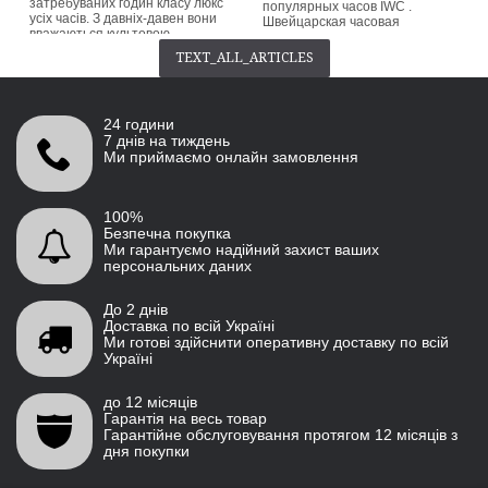
затребуваних годин класу люкс
популярных часов IWC .
усіх часів. З давніх-давен вони
Швейцарская часовая
вважаються культовою
компания выпустила первую
класикою серед колекціонерів.
версию этой классической
TEXT_ALL_ARTICLES
Patek Philippe припиняє випуск
красоты еще в 1939 году.
нин...
Название «Portugieser»
происходит от ее
button_readmore
происхождения...
24 години
button_readmore
7 днів на тиждень
Ми приймаємо онлайн замовлення
100%
Безпечна покупка
Ми гарантуємо надійний захист ваших
персональних даних
До 2 днів
Доставка по всій Україні
Ми готові здійснити оперативну доставку по всій
Україні
до 12 місяців
Гарантія на весь товар
Гарантійне обслуговування протягом 12 місяців з
дня покупки