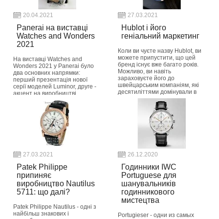
20.04.2021
27.03.2021
Panerai на виставці
Hublot і його
Watches and Wonders
геніальний маркетинг
2021
Коли ви чуєте назву Hublot, ви
можете припустити, що цей
На виставці Watches and
бренд існує вже багато років.
Wonders 2021 у Panerai було
Можливо, ви навіть
два основних напрямки:
зараховуєте його до
перший презентація нової
швейцарським компаніям, які
серії моделей Luminor, друге -
десятиліттями домінували в
акцент на виробництві
годинній індустрії,...
найбільш екологічно безпечних
годин в світі з п...
button_readmore
button_readmore
27.03.2021
26.12.2020
Patek Philippe
Годинники IWC
припиняє
Portuguese для
виробництво Nautilus
шанувальників
5711: що далі?
годинникового
мистецтва
Patek Philippe Nautilus - одні з
найбільш знакових і
Portugieser - одни из самых