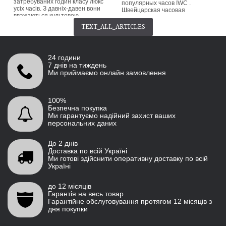
затребуваних годин класу люкс
популярных часов IWC .
усіх часів. З давніх-давен вони
Швейцарская часовая
вважаються культовою
компания выпустила первую
класикою серед колекціонерів.
версию этой классической
TEXT_ALL_ARTICLES
Patek Philippe припиняє випуск
красоты еще в 1939 году.
нин...
Название «Portugieser»
происходит от ее
button_readmore
происхождения...
24 години
button_readmore
7 днів на тиждень
Ми приймаємо онлайн замовлення
100%
Безпечна покупка
Ми гарантуємо надійний захист ваших
персональних даних
До 2 днів
Доставка по всій Україні
Ми готові здійснити оперативну доставку по всій
Україні
до 12 місяців
Гарантія на весь товар
Гарантійне обслуговування протягом 12 місяців з
дня покупки