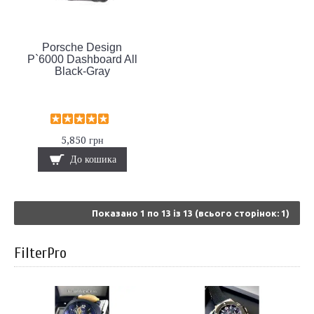
Porsche Design
P`6000 Dashboard All
Black-Gray
5,850 грн
До кошика
Показано 1 по 13 із 13 (всього сторінок: 1)
FilterPro