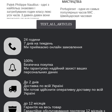
мистецтва
Patek Philippe Nautilus - одні з
найбільш знакових і
Portugieser - одни из самых
затребуваних годин класу люкс
популярных часов IWC .
усіх часів. З давніх-давен вони
Швейцарская часовая
вважаються культовою
компания выпустила первую
класикою серед колекціонерів.
версию этой классической
TEXT_ALL_ARTICLES
Patek Philippe припиняє випуск
красоты еще в 1939 году.
нин...
Название «Portugieser»
происходит от ее
button_readmore
происхождения...
24 години
button_readmore
7 днів на тиждень
Ми приймаємо онлайн замовлення
100%
Безпечна покупка
Ми гарантуємо надійний захист ваших
персональних даних
До 2 днів
Доставка по всій Україні
Ми готові здійснити оперативну доставку по всій
Україні
до 12 місяців
Гарантія на весь товар
Гарантійне обслуговування протягом 12 місяців з