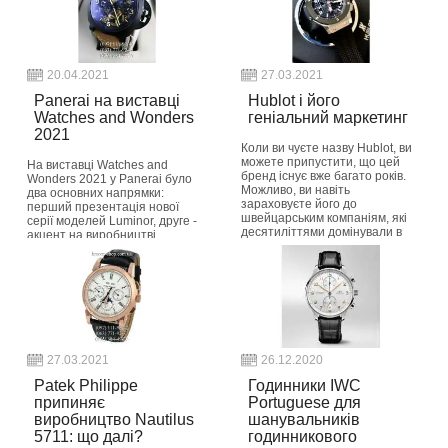
20.04.2021
27.03.2021
Panerai на виставці
Hublot і його
Watches and Wonders
геніальний маркетинг
2021
Коли ви чуєте назву Hublot, ви
можете припустити, що цей
На виставці Watches and
бренд існує вже багато років.
Wonders 2021 у Panerai було
Можливо, ви навіть
два основних напрямки:
зараховуєте його до
перший презентація нової
швейцарським компаніям, які
серії моделей Luminor, друге -
десятиліттями домінували в
акцент на виробництві
годинній індустрії,...
найбільш екологічно безпечних
годин в світі з п...
button_readmore
button_readmore
27.03.2021
26.12.2020
Patek Philippe
Годинники IWC
припиняє
Portuguese для
виробництво Nautilus
шанувальників
5711: що далі?
годинникового