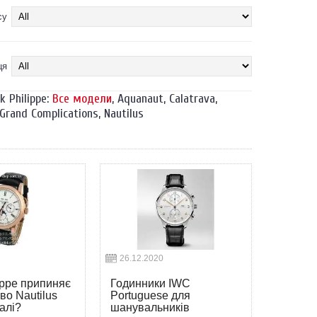
су
ця
 Philippe:
Все модели
,
Aquanaut
,
Calatrava
,
Grand Complications
,
Nautilus
26.12.2020
ippe припиняє
Годинники IWC
во Nautilus
Portuguese для
алі?
шанувальників