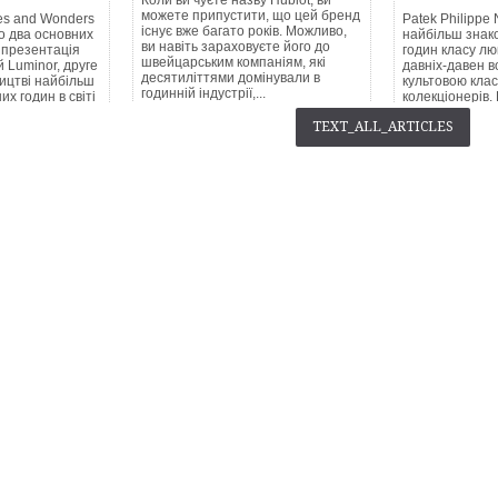
можете припустити, що цей бренд
es and Wonders
Patek Philippe N
існує вже багато років. Можливо,
о два основних
найбільш знако
ви навіть зараховуєте його до
 презентація
годин класу люк
швейцарським компаніям, які
й Luminor, друге
давніх-давен 
десятиліттями домінували в
ництві найбільш
культовою кла
годинній індустрії,...
их годин в світі
колекціонерів. 
припиняє випус
button_readmore
TEXT_ALL_ARTICLES
eadmore
butto