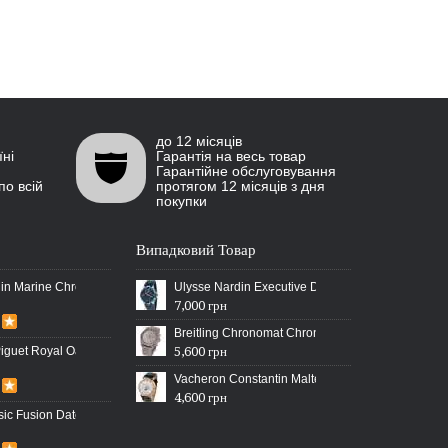
до 12 місяців
їні
Гарантія на весь товар
Гарантійне обслуговування
по всій
протягом 12 місяців з дня
покупки
Випадковий Товар
in Marine Chronometer Boutique Exclusive Timepiece
Ulysse Nardin Executive Dual Time Blue/Gold-Blu
7,000 грн
Breitling Chronomat Chronograph 47 All Silver
guet Royal Oak Selfwinding All Black
5,600 грн
Vacheron Constantin Malte Perpetual Calendar C
4,600 грн
sic Fusion Date Steel Gold/Black