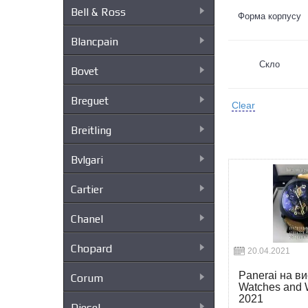
Bell & Ross
Форма корпусу
Blancpain
Скло
Bovet
Breguet
Clear
Breitling
Bvlgari
Cartier
Chanel
Chopard
20.04.2021
Panerai на ви
Corum
Watches and
2021
Diesel