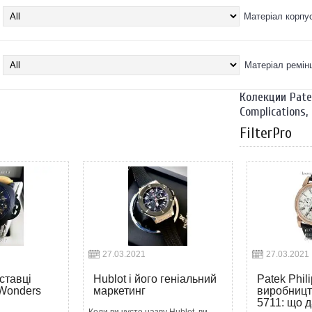
Матеріал корпу
Матеріал ремін
Колекции Patek
Complications
,
FilterPro
27.03.2021
27.03.2021
ставці
Hublot і його геніальний
Patek Phil
 Wonders
маркетинг
виробницт
5711: що д
Коли ви чуєте назву Hublot, ви