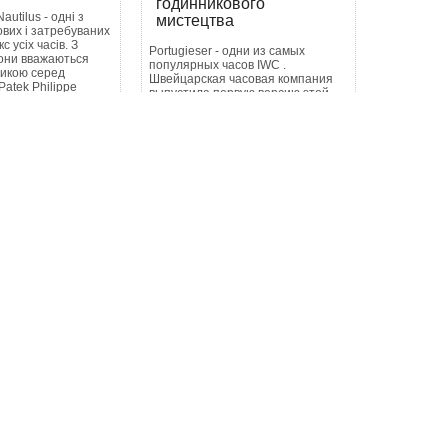
годинникового
autilus - одні з
мистецтва
вих і затребуваних
с усіх часів. З
Portugieser - одни из самых
вони вважаються
популярных часов IWC .
сикою серед
Швейцарская часовая компания
Patek Philippe
выпустила первую версию этой
к нин...
классической красоты еще в 1939
году. Название «Portugieser»
n_readmore
происходит от ее
происхождения...
button_readmore