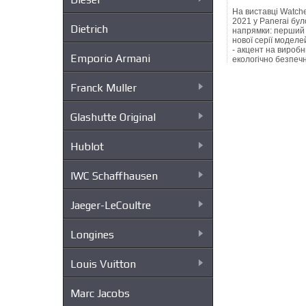
На виставці Watch
2021 у Panerai бул
Dietrich
напрямки: перший
нової серії моделе
- акцент на вироб
Emporio Armani
екологічно безпечн
з п...
button_r
Franck Muller
Glashutte Original
Hublot
IWC Schaffhausen
Jaeger-LeCoultre
Longines
Louis Vuitton
Marc Jacobs