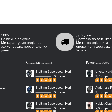
100%
До 2 днів
Безпечна покупка
Доставка по всій Укра
Ми гарантуємо надійний
Ми готові здійснити
захист ваших персональних
оперативну доставку 
даних
Україні
Спеціальна ціна
Рекомендуємо
Breitling Superocean Heritage 46 Black
Ulysse Nard
9,000 грн
8,550 грн
8,750 грн
Breitling Superocean Heritage 46 Blue
Audemars Pi
ків
9,000 грн
8,550 грн
8,500 грн
Breitling Superocean Heritage Chronographe Black
Hublot Clas
9,000 грн
8,550 грн
7,000 грн