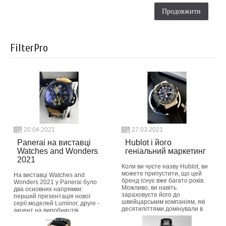
Продовжити
FilterPro
20.04.2021
27.03.2021
Panerai на виставці
Hublot і його
Watches and Wonders
геніальний маркетинг
2021
Коли ви чуєте назву Hublot, ви
можете припустити, що цей
На виставці Watches and
бренд існує вже багато років.
Wonders 2021 у Panerai було
Можливо, ви навіть
два основних напрямки:
зараховуєте його до
перший презентація нової
швейцарським компаніям, які
серії моделей Luminor, друге -
десятиліттями домінували в
акцент на виробництві
годинній індустрії,...
найбільш екологічно безпечних
годин в світі з п...