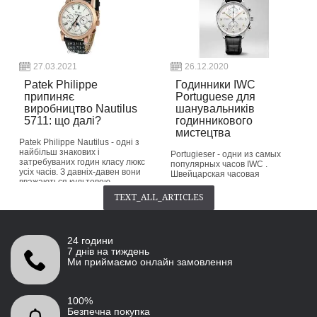
button_readmore
button_readmore
27.03.2021
26.12.2020
Patek Philippe
Годинники IWC
припиняє
Portuguese для
виробництво Nautilus
шанувальників
5711: що далі?
годинникового
мистецтва
Patek Philippe Nautilus - одні з
найбільш знакових і
Portugieser - одни из самых
затребуваних годин класу люкс
популярных часов IWC .
усіх часів. З давніх-давен вони
Швейцарская часовая
вважаються культовою
компания выпустила первую
класикою серед колекціонерів.
версию этой классической
TEXT_ALL_ARTICLES
Patek Philippe припиняє випуск
красоты еще в 1939 году.
нин...
Название «Portugieser»
происходит от ее
button_readmore
происхождения...
24 години
button_readmore
7 днів на тиждень
Ми приймаємо онлайн замовлення
100%
Безпечна покупка