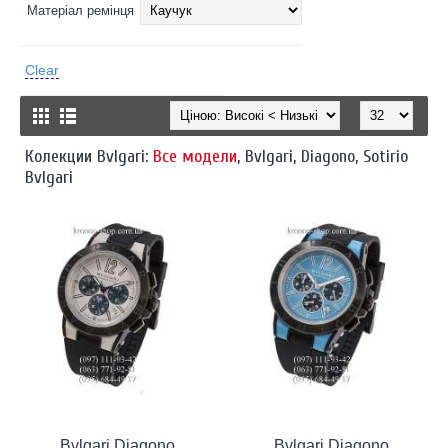
Матеріал ремінця
Clear
Колекции Bvlgari:
Все модели
,
Bvlgari
,
Diagono
,
Sotirio
Bvlgari
Bvlgari Diagono
Bvlgari Diagono