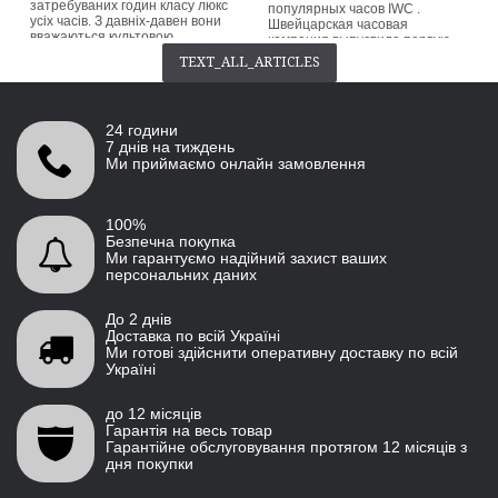
затребуваних годин класу люкс
популярных часов IWC .
усіх часів. З давніх-давен вони
Швейцарская часовая
вважаються культовою
компания выпустила первую
класикою серед колекціонерів.
версию этой классической
TEXT_ALL_ARTICLES
Patek Philippe припиняє випуск
красоты еще в 1939 году.
нин...
Название «Portugieser»
происходит от ее
button_readmore
происхождения...
24 години
button_readmore
7 днів на тиждень
Ми приймаємо онлайн замовлення
100%
Безпечна покупка
Ми гарантуємо надійний захист ваших
персональних даних
До 2 днів
Доставка по всій Україні
Ми готові здійснити оперативну доставку по всій
Україні
до 12 місяців
Гарантія на весь товар
Гарантійне обслуговування протягом 12 місяців з
дня покупки