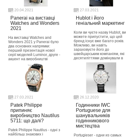
20.04.2021
27.03.2021
Panerai на виставці
Hublot і його
Watches and Wonders
геніальний маркетинг
2021
Коли ви чуєте назву Hublot, ви
можете припустити, що цей
На виставці Watches and
бренд існує вже багато років.
Wonders 2021 у Panerai було
Можливо, ви навіть
два основних напрямки:
зараховуєте його до
перший презентація нової
швейцарським компаніям, які
серії моделей Luminor, друге -
десятиліттями домінували в
акцент на виробництві
годинній індустрії,...
найбільш екологічно безпечних
годин в світі з п...
button_readmore
button_readmore
27.03.2021
26.12.2020
Patek Philippe
Годинники IWC
припиняє
Portuguese для
виробництво Nautilus
шанувальників
5711: що далі?
годинникового
мистецтва
Patek Philippe Nautilus - одні з
найбільш знакових і
Portugieser - одни из самых