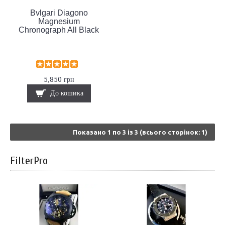
Bvlgari Diagono
Magnesium
Chronograph All Black
5,850 грн
До кошика
Показано 1 по 3 із 3 (всього сторінок: 1)
FilterPro